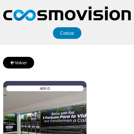
Cotizar
Volver
AER-D