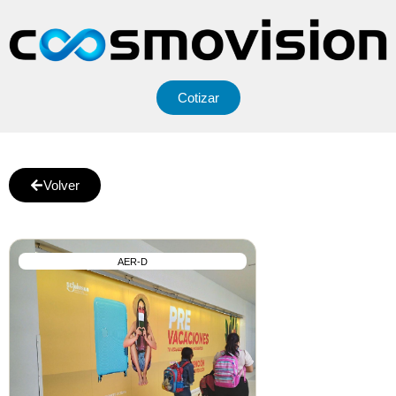
Cotizar
Volver
AER-D