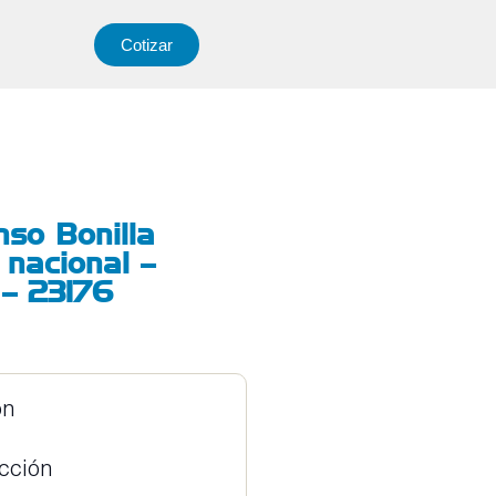
Cotizar
nso Bonilla
 nacional –
 – 23176
ón
ucción