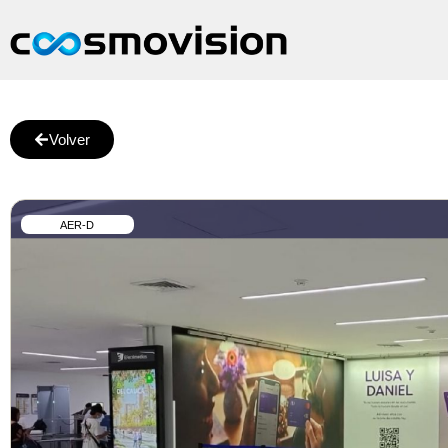
Volver
AER-D