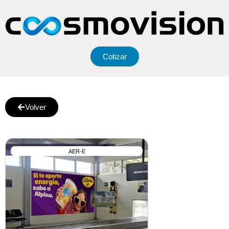
Cotizar
Volver
AER-E