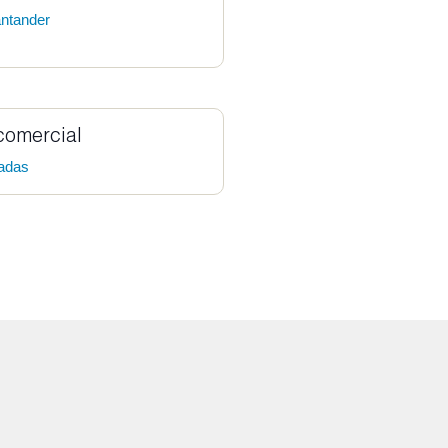
antander
comercial
gadas