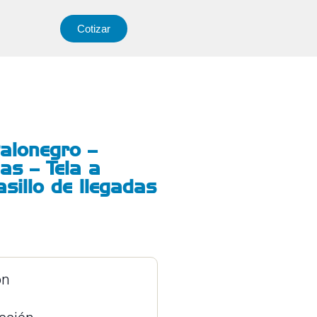
Cotizar
alonegro –
das – Tela a
asillo de llegadas
ón