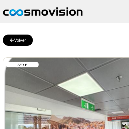
Volver
AER-E