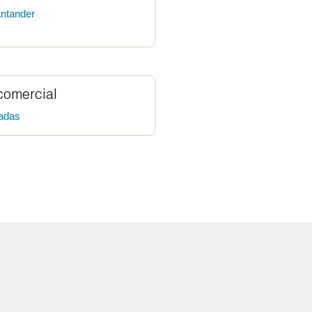
antander
comercial
gadas