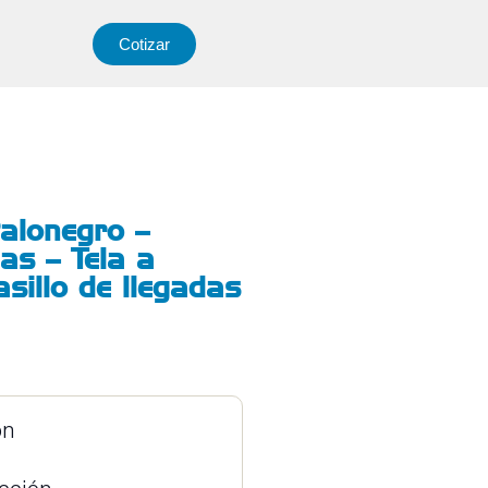
Cotizar
alonegro –
das – Tela a
asillo de llegadas
ón