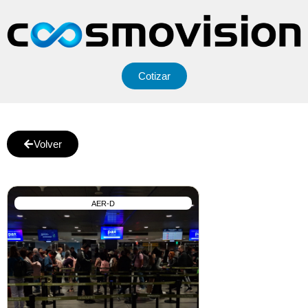
Cotizar
Volver
AER-D