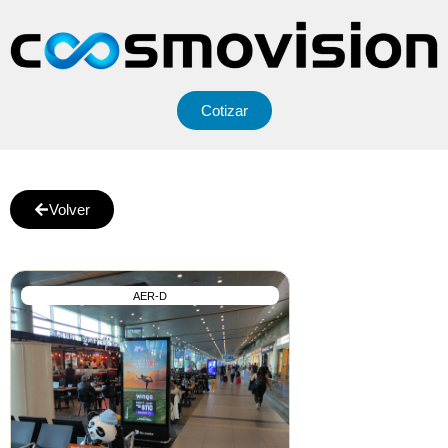
Cotizar
Volver
AER-D