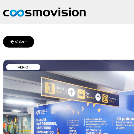
Volver
AER-D