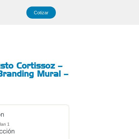
Cotizar
sto Cortissoz –
 Branding Mural –
ón
lan 1
ucción