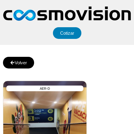
Cotizar
Volver
AER-D