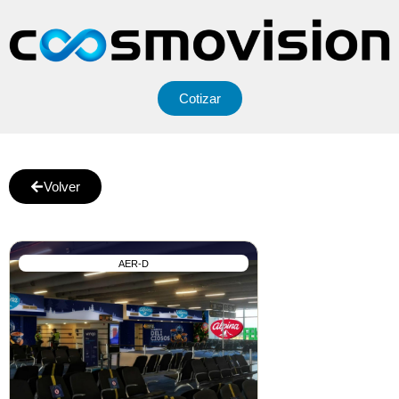
Cotizar
Volver
AER-D