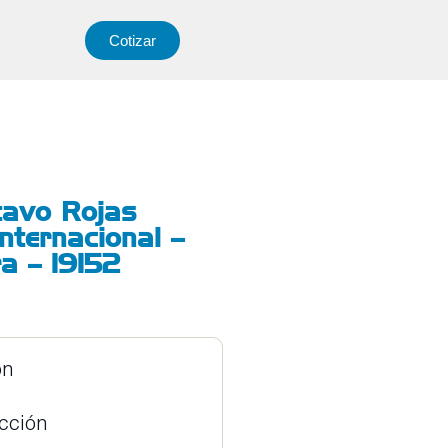
Cotizar
tavo Rojas
internacional –
a – 19152
ón
ucción