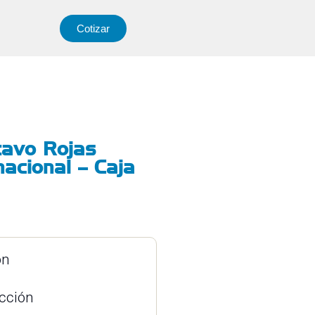
Cotizar
tavo Rojas
 nacional – Caja
ón
ucción