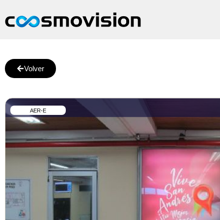
Volver
AER-E