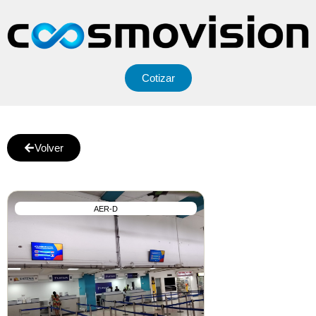
Cotizar
Volver
AER-D