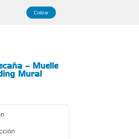
Cotizar
ecaña – Muelle
ding Mural
ón
ucción