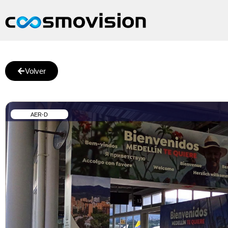
Volver
AER-D