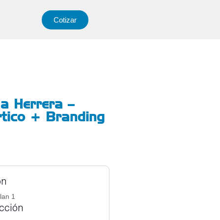
Cotizar
a Herrera –
tico + Branding
ón
lan 1
ucción