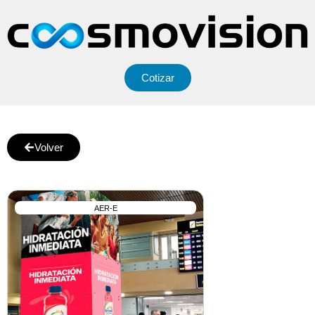
Cotizar
Volver
AER-E