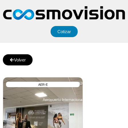
Cotizar
Volver
AER-E