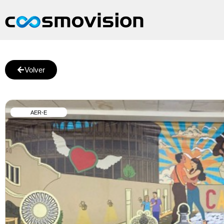
Volver
AER-E