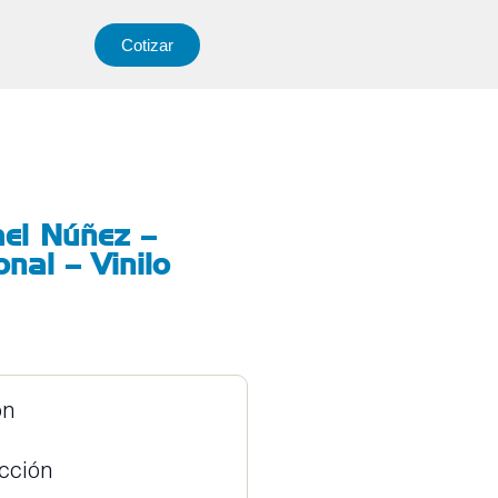
Cotizar
el Núñez –
onal – Vinilo
ón
ucción