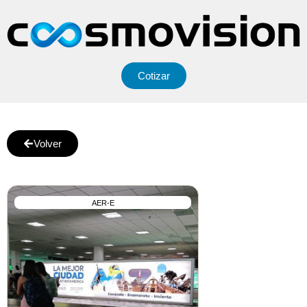
Cotizar
Volver
AER-E