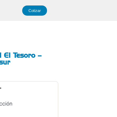
Cotizar
 El Tesoro –
 sur
"
ucción