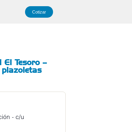
Cotizar
 El Tesoro –
 plazoletas
ión - c/u