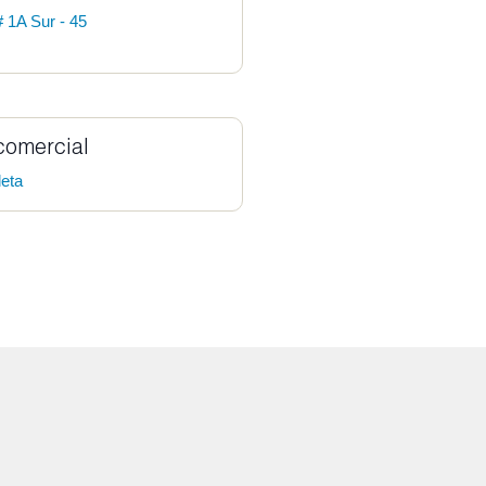
# 1A Sur - 45
comercial
leta