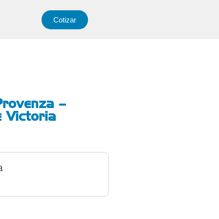
Cotizar
 Provenza –
 Victoria
a