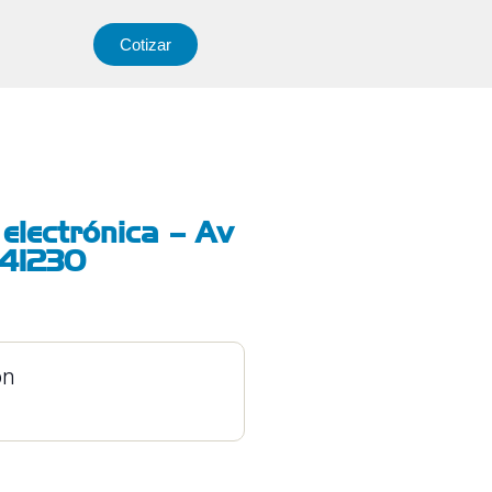
Cotizar
 electrónica – Av
A41230
ón