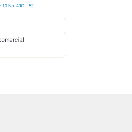
le 10 No. 43C – 52
comercial
o