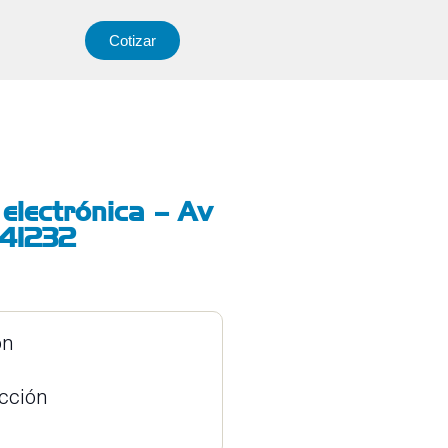
Cotizar
 electrónica – Av
A41232
ón
ucción