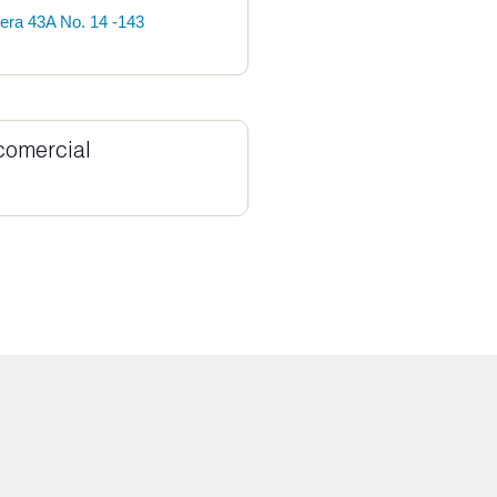
rera 43A No. 14 -143
comercial
o